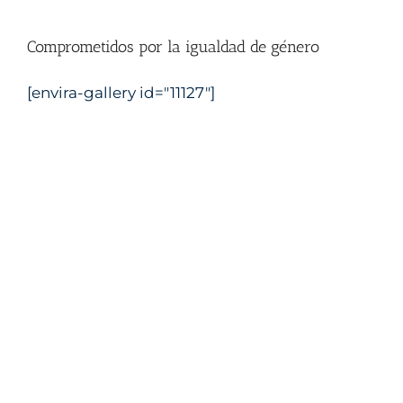
Cursos para Cuerpos de seguridad del
estado
Comprometidos por la igualdad de género
dxt náutico
Escuela náutica Castellon
PER Castellon
Titulos nauticos Castellon
[envira-gallery id="11127"]