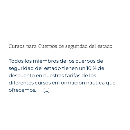
Cursos para Cuerpos de seguridad del estado
Todos los miembros de los cuerpos de
seguridad del estado tienen un 10 % de
descuento en nuestras tarifas de los
A bordo sin plásticos
diferentes cursos en formación náutica que
dxt náutico
Escuela náutica Castellon
PER Castellon
ofrecemos. [...]
Titulos nauticos Castellon