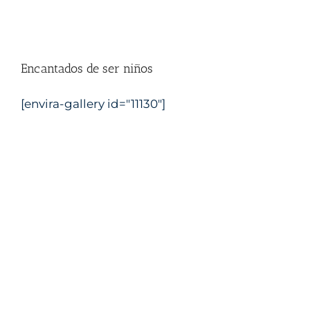
Encantados de ser niños
Comprometidos por la igualdad de
[envira-gallery id="11130"]
género
dxt náutico
Escuela náutica Castellon
PER Castellon
Titulos nauticos Castellon